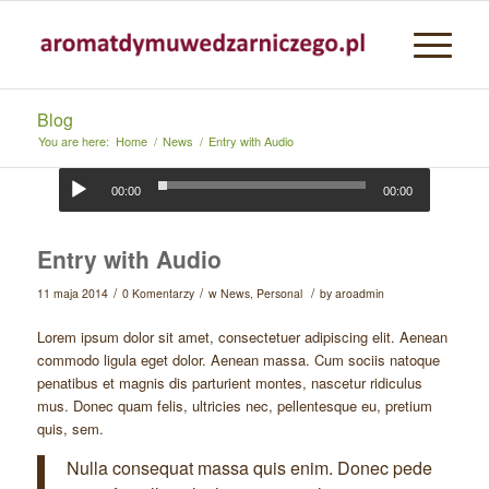
Blog
You are here:
Home
/
News
/
Entry with Audio
00:00
00:00
Entry with Audio
/
/
/
11 maja 2014
0 Komentarzy
w
News
,
Personal
by
aroadmin
Lorem ipsum dolor sit amet, consectetuer adipiscing elit. Aenean
commodo ligula eget dolor. Aenean massa. Cum sociis natoque
penatibus et magnis dis parturient montes, nascetur ridiculus
mus. Donec quam felis, ultricies nec, pellentesque eu, pretium
quis, sem.
Nulla consequat massa quis enim. Donec pede