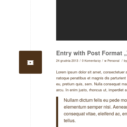
Entry with Post Format 
/
/
/
24 grudnia 2013
0 Komentarzy
w
Personal
b
Lorem ipsum dolor sit amet, consectetuer 
natoque penatibus et magnis dis parturient
eu, pretium quis, sem. Nulla consequat mass
arcu. In enim justo, rhoncus ut, imperdiet a
Nullam dictum felis eu pede mol
elementum semper nisi. Aenean v
consequat vitae, eleifend ac, en
tellus.