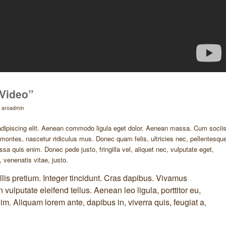
„Video”
y
aroadmin
adipiscing elit. Aenean commodo ligula eget dolor. Aenean massa. Cum socii
 montes, nascetur ridiculus mus. Donec quam felis, ultricies nec, pellentesqu
a quis enim. Donec pede justo, fringilla vel, aliquet nec, vulputate eget,
, venenatis vitae, justo.
lis pretium. Integer tincidunt. Cras dapibus. Vivamus
ulputate eleifend tellus. Aenean leo ligula, porttitor eu,
im. Aliquam lorem ante, dapibus in, viverra quis, feugiat a,