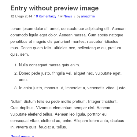
Entry without preview image
/
/
/
12 lutego 2014
0 Komentarzy
w
News
by
aroadmin
Lorem ipsum dolor sit amet, consectetuer adipiscing elit. Aenean
commodo ligula eget dolor. Aenean massa. Cum sociis natoque
penatibus et magnis dis parturient montes, nascetur ridiculus
mus. Donec quam felis, ultricies nec, pellentesque eu, pretium
quis, sem.
Nulla consequat massa quis enim.
Donec pede justo, fringilla vel, aliquet nec, vulputate eget,
arcu.
In enim justo, rhoncus ut, imperdiet a, venenatis vitae, justo.
Nullam dictum felis eu pede mollis pretium. Integer tincidunt.
Cras dapibus. Vivamus elementum semper nisi. Aenean
vulputate eleifend tellus. Aenean leo ligula, porttitor eu,
consequat vitae, eleifend ac, enim. Aliquam lorem ante, dapibus
in, viverra quis, feugiat a, tellus.
Read more